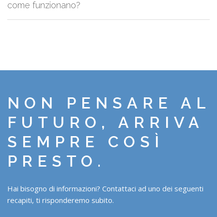
per la visita.
come funzionano?
Non ci sono delle regole fisse, il buon senso suggerisce che ogni agenzia
prenda la provvigione dal proprio cliente o dal proprietario
dell'immobile, ma ad ogni collaborazione le agenzie si mettono
d'accordo tra di loro.
NON PENSARE AL
FUTURO, ARRIVA
SEMPRE COSÌ
PRESTO.
Hai bisogno di informazioni? Contattaci ad uno dei seguenti
recapiti, ti risponderemo subito.